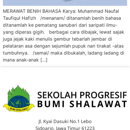
MERAWAT BENIH BAHASA Karya: Muhammad Naufal
Taufiqul Hafizh /menanam/ ditanamlah benih bahasa
ditanamlah ke pematang sanubari dari saripati ilmu-
yang diperas gigih. berbagai cara dibajak, lewat sajak
juga jejak kaki menulis gembur tebarlah jembar di
pelataran asa dengan sejumlah pupuk nan tirakat -atas
tumbuhnya. /semai/ maka dibukalah, ladang ladang di
mana anak-anak […]
Jl. Kyai Dasuki No.1 Lebo
Sidoarjo, Jawa Timur 61223