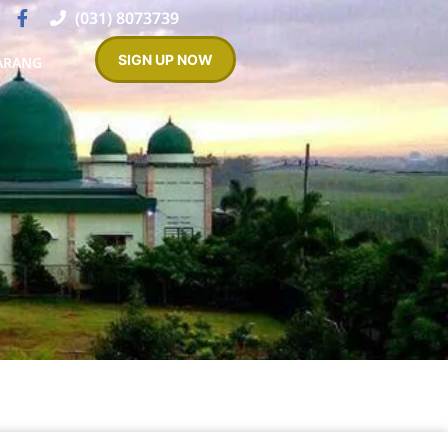
(031) 8073739
SIGN UP NOW
ARANG