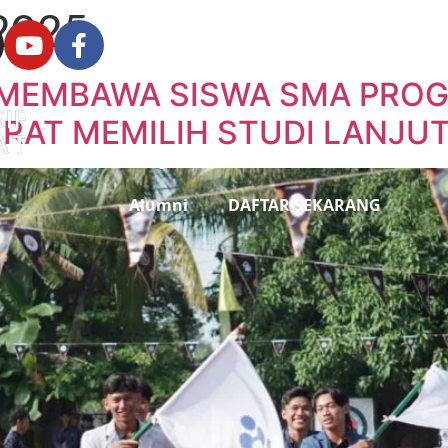
 2025
(031) 8073739
 MEMBAWA SISWA SMA PROG
Beranda
Tentang
RAT MEMILIH STUDI LANJU
Program Sekolah
Aktivitas
Alumni
DAFTAR SEKARANG