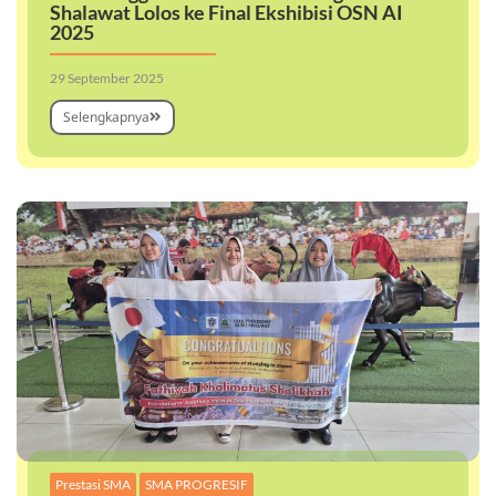
Shalawat Lolos ke Final Ekshibisi OSN AI
2025
29 September 2025
Selengkapnya
,
Prestasi SMA
SMA PROGRESIF