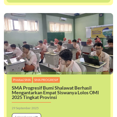
,
Prestasi SMA
SMA PROGRESIF
SMA Progresif Bumi Shalawat Berhasil
Mengantarkan Empat Siswanya Lolos OMI
2025 Tingkat Provinsi
29 September 2025