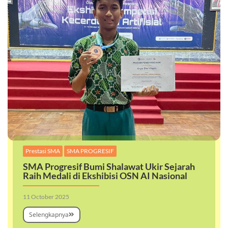
,
Prestasi SMA
SMA PROGRESIF
SMA Progresif Bumi Shalawat Ukir Sejarah
Raih Medali di Ekshibisi OSN AI Nasional
11 October 2025
Selengkapnya