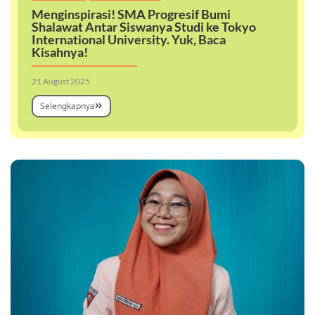
Menginspirasi! SMA Progresif Bumi
Shalawat Antar Siswanya Studi ke Tokyo
International University. Yuk, Baca
Kisahnya!
21 August 2025
Selengkapnya