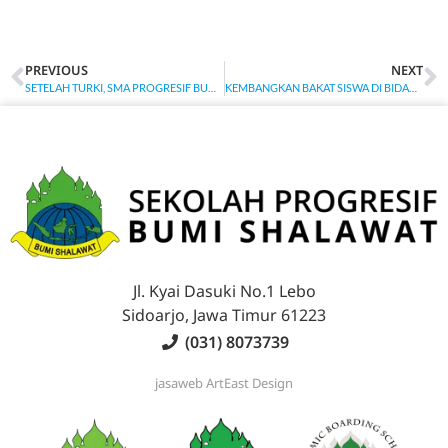
PREVIOUS
NEXT
SETELAH TURKI, SMA PROGRESIF BUMI SHALAWAT BAWA PULANG EMAS LAGI DI ASIAN YOUTH INTERNATIONAL AWARD 2024 DI MALAYSIA
KEMBANGKAN BAKAT SISWA DI BIDANG PERFILMAN, SMA PROGRESIF BUMI SHALAWAT GELAR SMAFEST UNTUK CETAK FILM MAKER HEBAT
Jl. Kyai Dasuki No.1 Lebo
Sidoarjo, Jawa Timur 61223
(031) 8073739
jasaweb
ArtEast Design