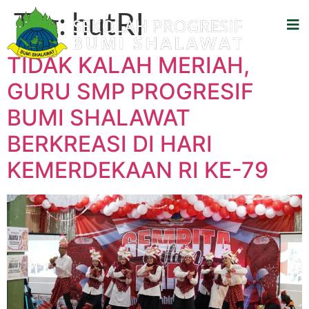
Tag:
hutRI
TIDAK KALAH MERIAH,
GURU SMP PROGRESIF
BUMI SHALAWAT
BERKREASI DI HARI
KEMERDEKAAN RI KE-79