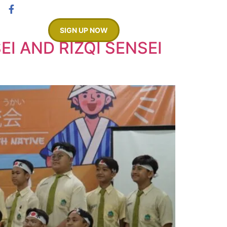
(031) 8073739
SIGN UP NOW
ARANG
I AND RIZQI SENSEI