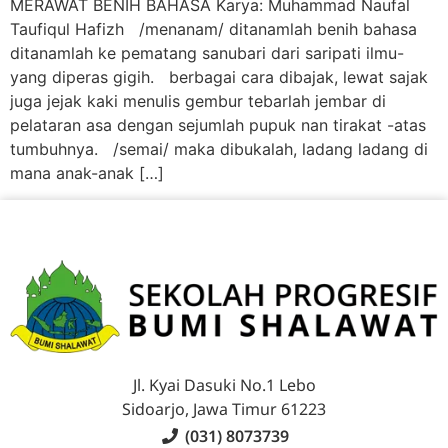
MERAWAT BENIH BAHASA Karya: Muhammad Naufal
Taufiqul Hafizh /menanam/ ditanamlah benih bahasa
ditanamlah ke pematang sanubari dari saripati ilmu-
yang diperas gigih. berbagai cara dibajak, lewat sajak
juga jejak kaki menulis gembur tebarlah jembar di
pelataran asa dengan sejumlah pupuk nan tirakat -atas
tumbuhnya. /semai/ maka dibukalah, ladang ladang di
mana anak-anak […]
Jl. Kyai Dasuki No.1 Lebo
Sidoarjo, Jawa Timur 61223
(031) 8073739