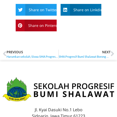
Share on Twitter
Share on Linkdin
Share on Pinterest
PREVIOUS
NEXT
Harumkan sekolah, Siswa SMA Progresif Bumi Shalawat, Alifiah Mumtaz Tsabita Raih Golden Ticket UNAIR 2026
SMA Progresif Bumi Shalawat Borong Medali Emas di Ajang Inovasi Internasional Malaysia Technology Expo 2026
Jl. Kyai Dasuki No.1 Lebo
Sidoarjo, Jawa Timur 61223