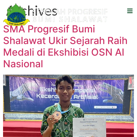
Archives
SMA Progresif Bumi
Shalawat Ukir Sejarah Raih
Medali di Ekshibisi OSN AI
Nasional