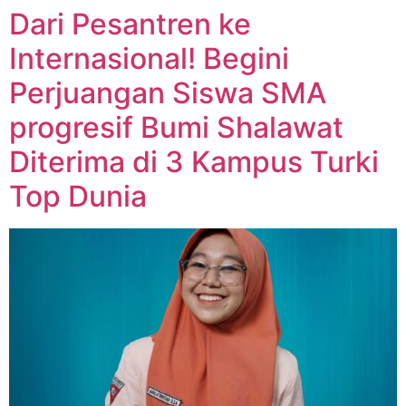
Dari Pesantren ke
Internasional! Begini
Perjuangan Siswa SMA
progresif Bumi Shalawat
Diterima di 3 Kampus Turki
Top Dunia