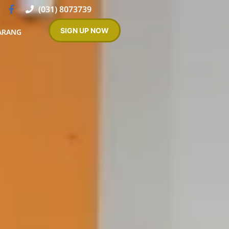
(031) 8073739
SIGN UP NOW
ARANG