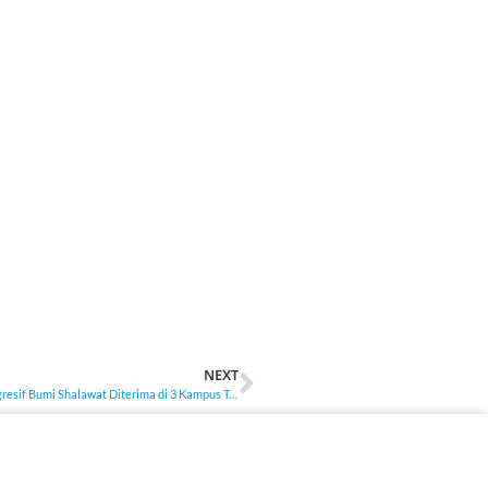
NEXT
Dari Pesantren ke Internasional! Begini Perjuangan Siswa SMA progresif Bumi Shalawat Diterima di 3 Kampus Turki Top Dunia