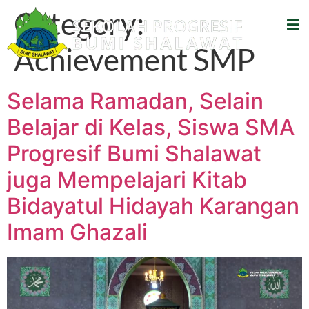
Category:
Achievement SMP
Selama Ramadan, Selain
Belajar di Kelas, Siswa SMA
Progresif Bumi Shalawat
juga Mempelajari Kitab
Bidayatul Hidayah Karangan
Imam Ghazali