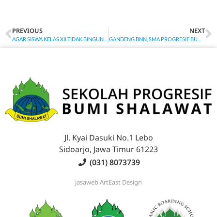
PREVIOUS
NEXT
AGAR SISWA KELAS XII TIDAK BINGUNG MEMILIH UNIVERSITAS, SMA PROGRESIF BUMI SHALAWAT BEKERJASAMA DENGAAN UNAIR ADAKAN TES PSIKOLOGI
GANDENG BNN, SMA PROGRESIF BUMI SHALAWAT MEMPERKENALKAN SECARA DINI PENYALAHGUNAAN NARKOBA KE SISWA
Jl. Kyai Dasuki No.1 Lebo
Sidoarjo, Jawa Timur 61223
(031) 8073739
jasaweb
ArtEast Design