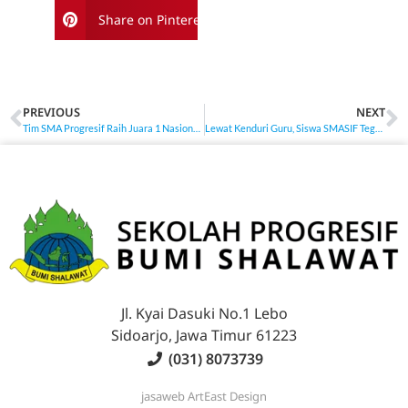
Share on Pinterest
PREVIOUS
NEXT
Tim SMA Progresif Raih Juara 1 Nasional Lomba Esai Geografi
Lewat Kenduri Guru, Siswa SMASIF Teguhkan Kembali Pentingnya Adab Murid kepada Guru
Jl. Kyai Dasuki No.1 Lebo
Sidoarjo, Jawa Timur 61223
(031) 8073739
jasaweb
ArtEast Design