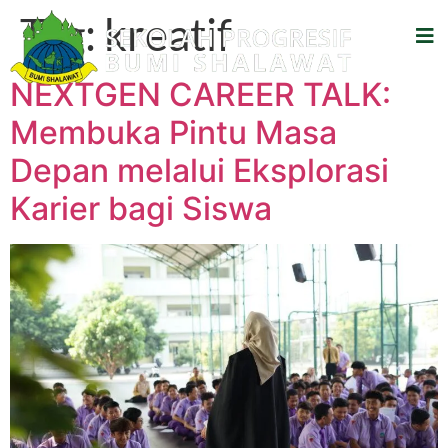
Tag:
kreatif
NEXTGEN CAREER TALK:
Membuka Pintu Masa
Depan melalui Eksplorasi
Karier bagi Siswa