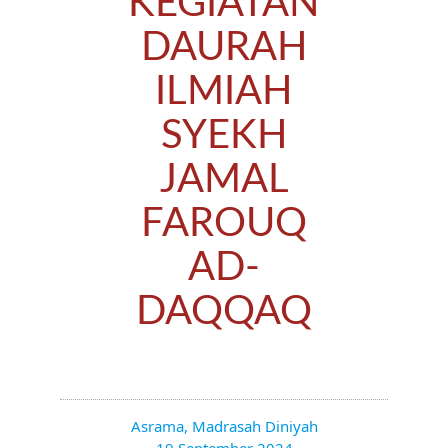
KEGIATAN
DAURAH
ILMIAH
SYEKH
JAMAL
FAROUQ
AD-
DAQQAQ
Asrama
,
Madrasah Diniyah