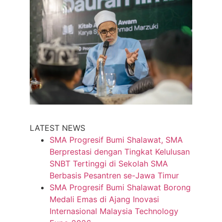
LATEST NEWS
SMA Progresif Bumi Shalawat, SMA
Berprestasi dengan Tingkat Kelulusan
SNBT Tertinggi di Sekolah SMA
Berbasis Pesantren se-Jawa Timur
SMA Progresif Bumi Shalawat Borong
Medali Emas di Ajang Inovasi
Internasional Malaysia Technology