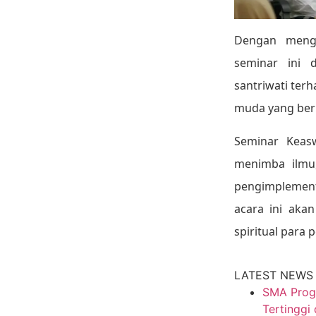
Dengan mengh
seminar ini
santriwati ter
muda yang berp
Seminar Keas
menimba ilmu
pengimplementa
acara ini aka
spiritual para 
LATEST NEWS
SMA Progr
Tertinggi