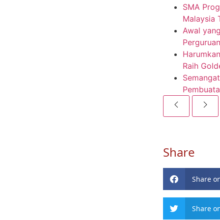
SMA Progr
Malaysia
Awal yang
Perguruan
Harumkan 
Raih Gold
Semangat 
Pembuatan
Share
Share o
Share on