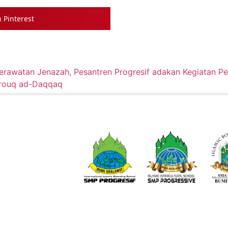
 Pinterest
watan Jenazah, Pesantren Progresif adakan Kegiatan Pel
arouq ad-Daqqaq