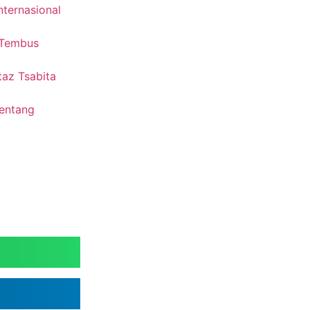
nternasional
 Tembus
taz Tsabita
Tentang