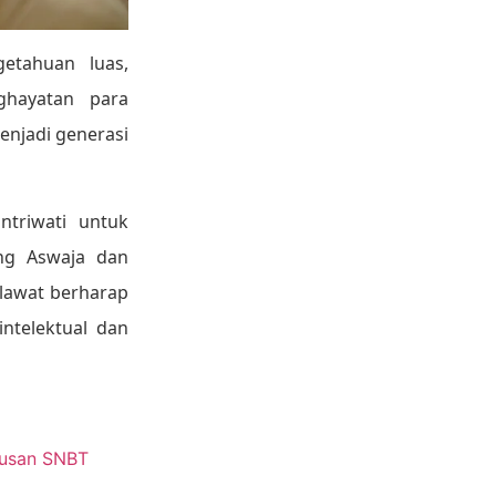
etahuan luas,
hayatan para
enjadi generasi
triwati untuk
ng Aswaja dan
alawat berharap
ntelektual dan
lusan SNBT