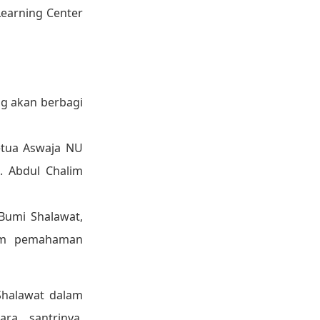
Learning Center
ng akan berbagi
Ketua Aswaja NU
. Abdul Chalim
 Bumi Shalawat,
am pemahaman
Shalawat dalam
ra santrinya,