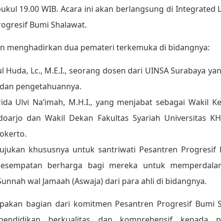
ukul 19.00 WIB. Acara ini akan berlangsung di Integrated 
rogresif Bumi Shalawat.
an menghadirkan dua pemateri terkemuka di bidangnya:
ul Huda, Lc., M.E.I., seorang dosen dari UINSA Surabaya ya
dan pengetahuannya.
arida Ulvi Na’imah, M.H.I., yang menjabat sebagai Wakil 
doarjo dan Wakil Dekan Fakultas Syariah Universitas KH
okerto.
tujukan khususnya untuk santriwati Pesantren Progresif
kesempatan berharga bagi mereka untuk memperdal
Sunnah wal Jamaah (Aswaja) dari para ahli di bidangnya.
upakan bagian dari komitmen Pesantren Progresif Bumi 
endidikan berkualitas dan komprehensif kepada pa