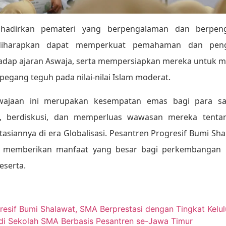
adirkan pemateri yang berpengalaman dan berpeng
 diharapkan dapat memperkuat pemahaman dan peng
hadap ajaran Aswaja, serta mempersiapkan mereka untuk m
egang teguh pada nilai-nilai Islam moderat.
wajaan ini merupakan kesempatan emas bagi para san
, berdiskusi, dan memperluas wawasan mereka tenta
siannya di era Globalisasi. Pesantren Progresif Bumi Sh
n memberikan manfaat yang besar bagi perkembangan i
peserta.
esif Bumi Shalawat, SMA Berprestasi dengan Tingkat Kelu
 di Sekolah SMA Berbasis Pesantren se-Jawa Timur