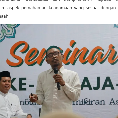
am aspek pemahaman keagamaan yang sesuai dengan nil
maah.