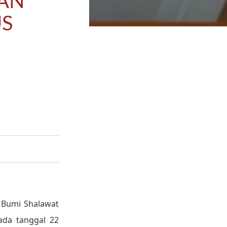
AN
US
 Bumi Shalawat
ada tanggal 22