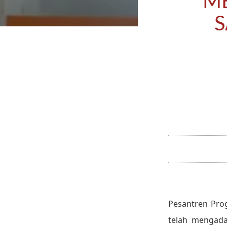
M
S
Pesantren Pro
telah mengada