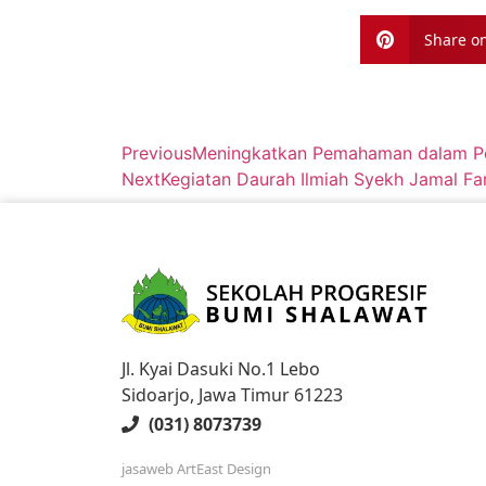
Share on
Previous
Meningkatkan Pemahaman dalam Pera
Next
Kegiatan Daurah Ilmiah Syekh Jamal F
Jl. Kyai Dasuki No.1 Lebo
Sidoarjo, Jawa Timur 61223
(031) 8073739
jasaweb
ArtEast Design