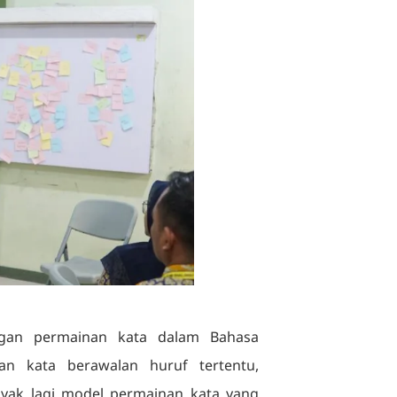
ngan permainan kata dalam Bahasa
lan kata berawalan huruf tertentu,
yak lagi model permainan kata yang